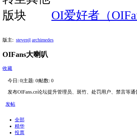
OI爱好者（OIFan
版主:
stevenjl
archimedes
OIFans大喇叭
收藏
今日:
0
|
主题:
0
|
帖数:
0
发布OIFans.cn论坛提升管理员、斑竹、处罚用户、禁言
发帖
全部
精华
投票