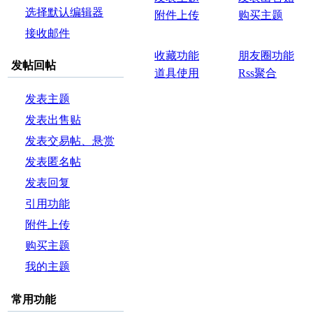
选择默认编辑器
附件上传
购买主题
接收邮件
收藏功能
朋友圈功能
发帖回帖
道具使用
Rss聚合
发表主题
发表出售贴
发表交易帖、悬赏
帖和投票帖
发表匿名帖
发表回复
引用功能
附件上传
购买主题
我的主题
常用功能