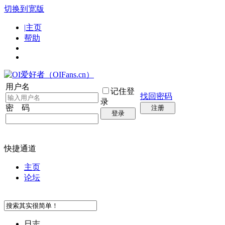
切换到宽版
|主页
帮助
用户名
记住登
找回密码
录
密 码
注册
登录
快捷通道
主页
论坛
日志