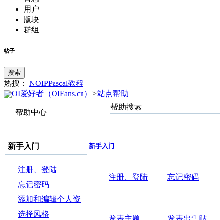
用户
版块
群组
帖子
搜索
热搜：
NOIP
Pascal
教程
OI爱好者（OIFans.cn）
>
站点帮助
帮助搜索
帮助中心
新手入门
新手入门
注册、登陆
注册、登陆
忘记密码
忘记密码
添加和编辑个人资
料
选择风格
发表主题
发表出售贴