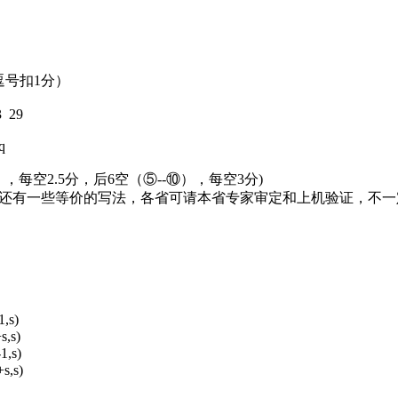
无逗号扣1分）
3 29
q
，每空2.5分，后6空（⑤--⑩），每空3分)
能还有一些等价的写法，各省可请本省专家审定和上机验证，不
1,s)
s,s)
1,s)
s,s)