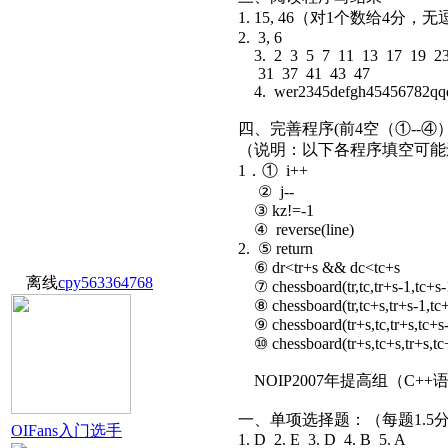
1. 15, 46（对1个数给4分，
2. 3, 6
3. 2 3 5 7 11 13 17 19 2
31 37 41 43 47
4. wer2345defgh45456782qq
四、完善程序(前4空（①--④）
（说明：以下各程序填空可
1．① i++
② j--
③ kz!=-1
④ reverse(line)
2. ⑤ return
⑥ dr<tr+s && dc<tc+s
离线
cpy563364768
⑦ chessboard(tr,tc,tr+s-1,tc+s-
⑧ chessboard(tr,tc+s,tr+s-1,tc+
⑨ chessboard(tr+s,tc,tr+s,tc+s-
⑩ chessboard(tr+s,tc+s,tr+s,tc+
NOIP2007年提高组（C+
一、单项选择题：（每题1.5
OIFans入门选手
1. D 2. E 3. D 4. B 5. A