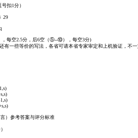
无逗号扣1分）
3 29
q
，每空2.5分，后6空（⑤--⑩），每空3分)
能还有一些等价的写法，各省可请本省专家审定和上机验证，不
1,s)
s,s)
1,s)
s,s)
+语言）参考答案与评分标准
分）