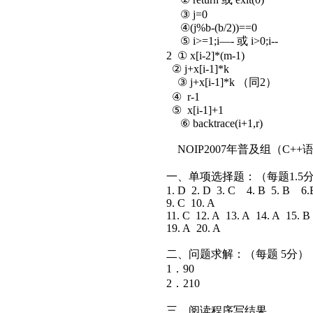
③ j=0
④(j%b-(b/2))==0
⑤ i>=1;i—- 或 i>0;i--
2 ① x[i-2]*(m-1)
② j+x[i-1]*k
③ j+x[i-1]*k （同2）
④ r-1
⑤ x[i-1]+1
⑥ backtrace(i+1,r)
NOIP2007年普及组（C+
一、单项选择题：（每题1.5
1. D 2. D 3. C 4. B 5. B 6
9. C 10. A
11. C 12. A 13. A 14. A 15. 
19. A 20. A
二、问题求解：（每题 5分）
1．90
2．210
三、阅读程序写结果