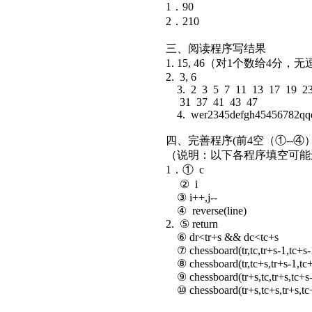
1．90
2．210
三、阅读程序写结果
1. 15, 46（对1个数给4分，
2. 3, 6
3. 2 3 5 7 11 13 17 19 2
31 37 41 43 47
4. wer2345defgh45456782qq
四、完善程序(前4空（①--④）
（说明：以下各程序填空可
1．① c
② i
③ i++,j--
④ reverse(line)
2. ⑤ return
⑥ dr<tr+s && dc<tc+s
⑦ chessboard(tr,tc,tr+s-1,tc+s-
⑧ chessboard(tr,tc+s,tr+s-1,tc+
⑨ chessboard(tr+s,tc,tr+s,tc+s-
⑩ chessboard(tr+s,tc+s,tr+s,tc+