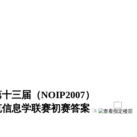
三届（NOIP2007）
克信息学联赛初赛答案
[复