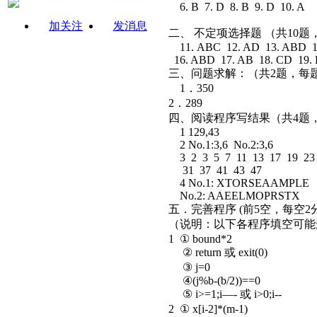
6. B 7. D 8. B 9. D 10. A
加关注
发消息
二、 不定项选择题 （共10
11. ABC 12. AD 13. ABD 1
16. ABD 17. AB 18. CD 19.
三、问题求解：（共2题，每题
1．350
2．289
四、阅读程序写结果（共4题，
1 129,43
2 No.1:3,6 No.2:3,6
3 2 3 5 7 11 13 17 19 23
31 37 41 43 47
4 No.1: XTORSEAAMPLE
No.2: AAEELMOPRSTX
五．完善程序 (前5空，每空2
（说明：以下各程序填空可
1 ① bound*2
② return 或 exit(0)
③ j=0
④(j%b-(b/2))==0
⑤ i>=1;i—- 或 i>0;i--
2 ① x[i-2]*(m-1)