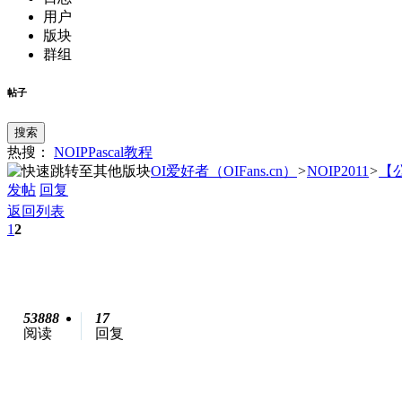
用户
版块
群组
帖子
搜索
热搜：
NOIP
Pascal
教程
OI爱好者（OIFans.cn）
>
NOIP2011
>
【公
发帖
回复
返回列表
1
2
53888
17
阅读
回复