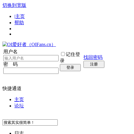
切换到宽版
|主页
帮助
用户名
记住登
找回密码
录
密 码
注册
登录
快捷通道
主页
论坛
日志