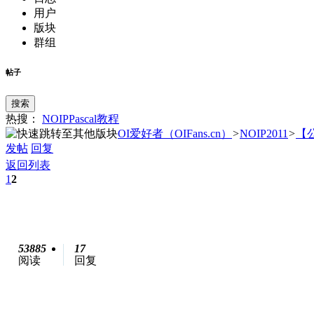
用户
版块
群组
帖子
搜索
热搜：
NOIP
Pascal
教程
OI爱好者（OIFans.cn）
>
NOIP2011
>
【公
发帖
回复
返回列表
1
2
53885
17
阅读
回复