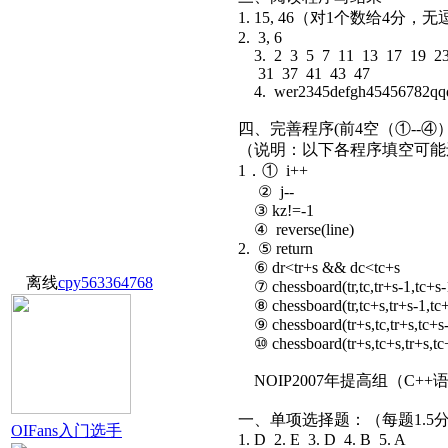
1. 15, 46（对1个数给4分，
2. 3, 6
3. 2 3 5 7 11 13 17 19 2
31 37 41 43 47
4. wer2345defgh45456782qq
四、完善程序(前4空（①--④）
（说明：以下各程序填空可
1．① i++
② j--
③ kz!=-1
④ reverse(line)
2. ⑤ return
⑥ dr<tr+s && dc<tc+s
离线
cpy563364768
⑦ chessboard(tr,tc,tr+s-1,tc+s-
⑧ chessboard(tr,tc+s,tr+s-1,tc+
⑨ chessboard(tr+s,tc,tr+s,tc+s-
⑩ chessboard(tr+s,tc+s,tr+s,tc+
NOIP2007年提高组（C+
一、单项选择题：（每题1.5
OIFans入门选手
1. D 2. E 3. D 4. B 5. A