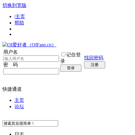
切换到宽版
|主页
帮助
用户名
记住登
找回密码
录
密 码
注册
登录
快捷通道
主页
论坛
日志