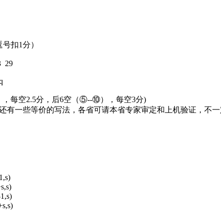
无逗号扣1分）
3 29
q
，每空2.5分，后6空（⑤--⑩），每空3分)
能还有一些等价的写法，各省可请本省专家审定和上机验证，不
1,s)
s,s)
1,s)
s,s)