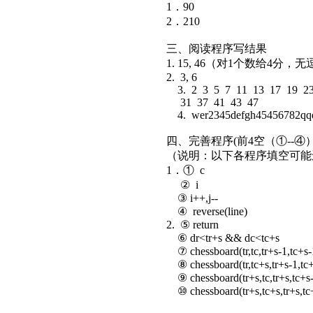
1．90
2．210
三、阅读程序写结果
1. 15, 46（对1个数给4分，
2. 3, 6
3. 2 3 5 7 11 13 17 19 2
31 37 41 43 47
4. wer2345defgh45456782qq
四、完善程序(前4空（①--④）
（说明：以下各程序填空可
1．① c
② i
③ i++,j--
④ reverse(line)
2. ⑤ return
⑥ dr<tr+s && dc<tc+s
⑦ chessboard(tr,tc,tr+s-1,tc+s-
⑧ chessboard(tr,tc+s,tr+s-1,tc+
⑨ chessboard(tr+s,tc,tr+s,tc+s-
⑩ chessboard(tr+s,tc+s,tr+s,tc+