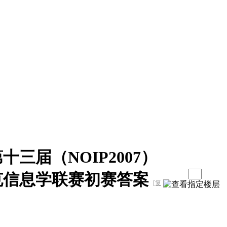
三届（NOIP2007）
克信息学联赛初赛答案
[复