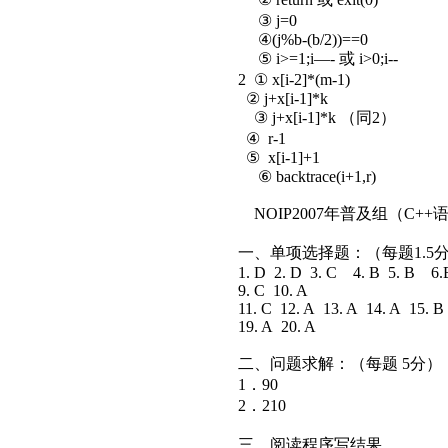
③ j=0
④(j%b-(b/2))==0
⑤ i>=1;i—- 或 i>0;i--
2 ① x[i-2]*(m-1)
② j+x[i-1]*k
③ j+x[i-1]*k （同2）
④ r-1
⑤ x[i-1]+1
⑥ backtrace(i+1,r)
NOIP2007年普及组（C+
一、单项选择题：（每题1.5
1. D 2. D 3. C 4. B 5. B 6
9. C 10. A
11. C 12. A 13. A 14. A 15. 
19. A 20. A
二、问题求解：（每题 5分）
1．90
2．210
三、阅读程序写结果