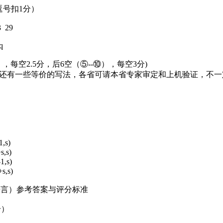
无逗号扣1分）
3 29
q
，每空2.5分，后6空（⑤--⑩），每空3分)
能还有一些等价的写法，各省可请本省专家审定和上机验证，不
1,s)
s,s)
1,s)
s,s)
+语言）参考答案与评分标准
分）