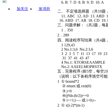
6. B 7. D 8. B 9. D 10. A
加关注
发消息
二、 不定项选择题 （共10
11. ABC 12. AD 13. ABD 1
16. ABD 17. AB 18. CD 19.
三、问题求解：（共2题，每题
1．350
2．289
四、阅读程序写结果（共4题，
1 129,43
2 No.1:3,6 No.2:3,6
3 2 3 5 7 11 13 17 19 23
31 37 41 43 47
4 No.1: XTORSEAAMPLE
No.2: AAEELMOPRSTX
五．完善程序 (前5空，每空2
（说明：以下各程序填空可
1 ① bound*2
② return 或 exit(0)
③ j=0
④(j%b-(b/2))==0
⑤ i>=1;i—- 或 i>0;i--
2 ① x[i-2]*(m-1)