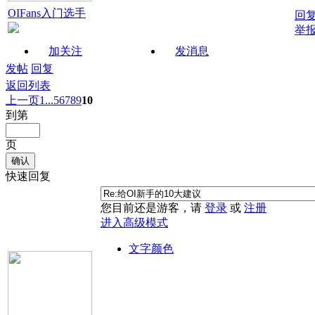
OIFans入门选手
回
举
加关注
发消息
发帖
回复
返回列表
上一页
1...
5
6
7
8
9
10
到第
页
确认
快速回复
您目前还是游客，请
登录
或
注册
进入高级模式
文字颜色