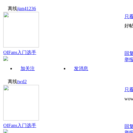
离线
jian41236
只
好
OIFans入门选手
回
举
加关注
发消息
离线
twd2
只
wo
OIFans入门选手
回
举