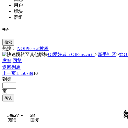
用户
版块
群组
帖子
搜索
热搜：
NOIP
Pascal
教程
OI爱好者（OIFans.cn）
>
新手社区
>
给O
发帖
回复
返回列表
上一页
1...
5
6
7
8
9
10
到第
页
确认
58627
93
阅读
回复