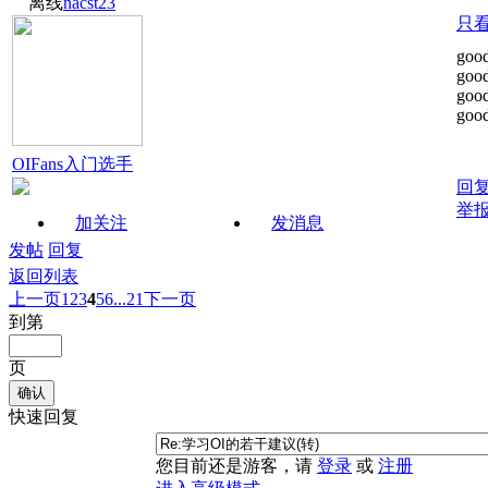
离线
nacst23
只
goo
goo
goo
goo
OIFans入门选手
回
举
加关注
发消息
发帖
回复
返回列表
上一页
1
2
3
4
5
6
...21
下一页
到第
页
确认
快速回复
您目前还是游客，请
登录
或
注册