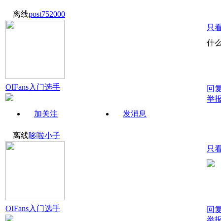
离线
post752000
只
什
OIFans入门选手
回
举
加关注
发消息
离线
哆啦小子
只
OIFans入门选手
回
举