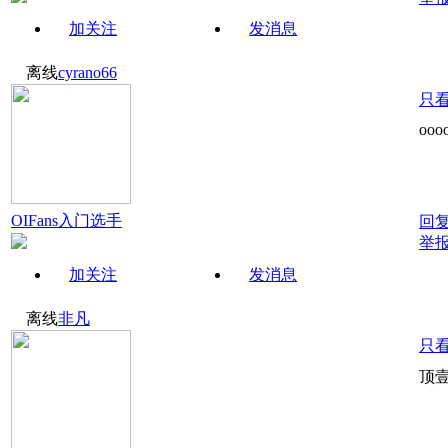
加关注
发消息
离线
cyrano66
只
ooo
OIFans入门选手
回
举
加关注
发消息
离线
非凡
只
顶