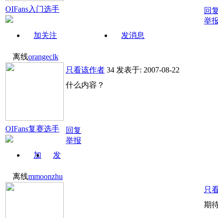
OIFans入门选手
回
举
加关注
发消息
离线
orangeclk
只看该作者
34
发表于: 2007-08-22
什么内容？
OIFans复赛选手
回复
RP降至零点，NOIP2007完美彻底挂掉。。
举报
加
发
关注
消息
离线
mmoonzhu
只
期待