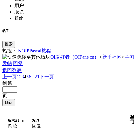
用户
版块
群组
帖子
搜索
热搜：
NOIP
Pascal
教程
OI爱好者（OIFans.cn）
>
新手社区
>
学习
发帖
回复
返回列表
上一页
1
2
3
4
5
6
...21
下一页
到第
页
确认
80581
200
阅读
回复