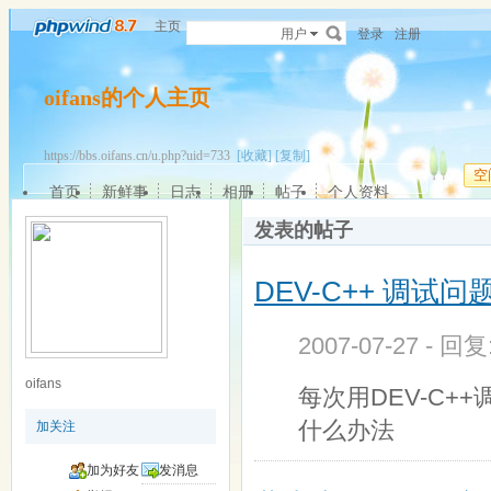
主页
用户
登录
注册
oifans的个人主页
https://bbs.oifans.cn/u.php?uid=733
[收藏]
[复制]
空
首页
新鲜事
日志
相册
帖子
个人资料
发表的帖子
DEV-C++ 调试问
2007-07-27 - 回
oifans
每次用DEV-C
什么办法
加关注
加为好友
发消息