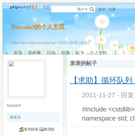
主页
用户
登录
注册
liuyuan3的个人主页
https://bbs.oifans.cn/u.php?uid=13653
[收藏]
[复制]
空
首页
新鲜事
日志
相册
帖子
个人资料
发表的帖子
【求助】循环队列
2011-11-27 - 回
liuyuan3
#include <cstdlib
namespace std; cl
加关注
加为好友
发消息