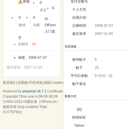
举报
支付宝账号
0
等
个人主页
关注
0
0
自我介绍
级：
粉丝
访客
OIFans
注册时间
2006-07-07
入门选
最后登录
2007-11-04
手
总积分：
46
社区信息
保密，2006-07-07
精华帖子
0
最后登录：2007-11-04
帖子
25
平均日发帖
0 (今日：0)
联系我们
|
无图版
|
手机浏览
|
清除Cookies
帖子签名
Powered by
phpwind v8.7.1
Certificate
Copyright Time now is:08-09 06:09
联系方式
©2003-2011
OI爱好者（OIFans.cn）
版权所有 Gzip enabled
Total
QQ
0.077679(s)
阿里旺旺
Yahoo