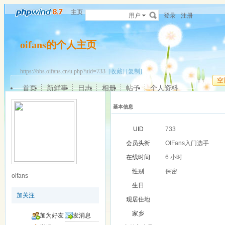
主页
用户
登录
注册
oifans的个人主页
https://bbs.oifans.cn/u.php?uid=733
[收藏]
[复制]
空
首页
新鲜事
日志
相册
帖子
个人资料
基本信息
UID
733
会员头衔
OIFans入门选手
在线时间
6 小时
性别
保密
oifans
生日
加关注
现居住地
家乡
加为好友
发消息