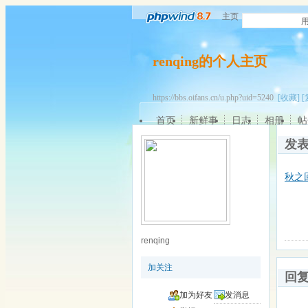
主页
renqing的个人主页
https://bbs.oifans.cn/u.php?uid=5240
[收藏]
[
首页
新鲜事
日志
相册
帖
发
秋之
renqing
加关注
回
加为好友
发消息