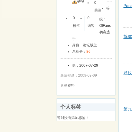
举报
0
Pas
等
关注
0
0
级：
粉丝
访客
OIFans
初赛选
就6
手
身份：
论坛版主
总积分：
86
男，2007-07-29
寻找
最后登录：2009-09-09
更多资料
个人标签
第九
暂时没有添加标签！