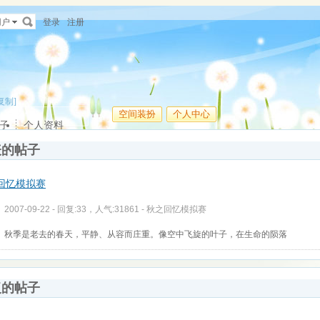
用户
登录
注册
复制]
空间装扮
个人中心
子
个人资料
表的帖子
回忆模拟赛
2007-09-22 - 回复:33，人气:31861 -
秋之回忆模拟赛
秋季是老去的春天，平静、从容而庄重。像空中飞旋的叶子，在生命的陨落
复的帖子